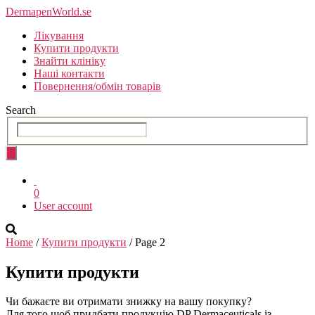
Skip
DermapenWorld.se
to
Лікування
the
Купити продукти
content
Знайти клініку
Наші контакти
Повернення/обмін товарів
Search
0
User account
Home
/
Купити продукти
/ Page 2
Купити продукти
Чи бажаєте ви отримати знижку на вашу покупку?
Для того щоб придбати продукцію DP Dermaceuticals із