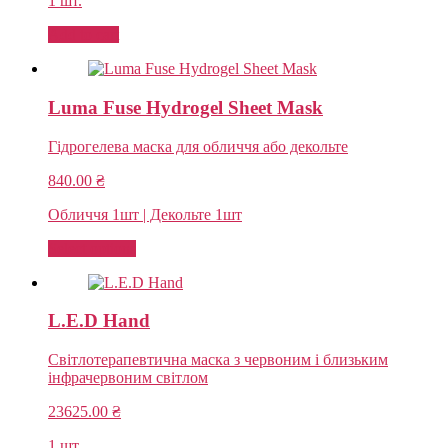
1 шт.
Add to cart
Luma Fuse Hydrogel Sheet Mask
Гідрогелева маска для обличчя або декольте
840.00
₴
Обличчя 1шт | Декольте 1шт
Select options
L.E.D Hand
Світлотерапевтична маска з червоним і близьким
інфрачервоним світлом
23625.00
₴
1 шт.