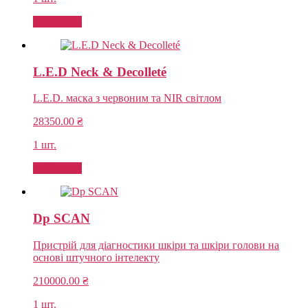
Add to cart
L.E.D Neck & Decolleté
L.E.D. маска з червоним та NIR світлом
28350.00
₴
1 шт.
Add to cart
Dp SCAN
Пристрій для діагностики шкіри та шкіри голови на
основі штучного інтелекту
210000.00
₴
1 шт.