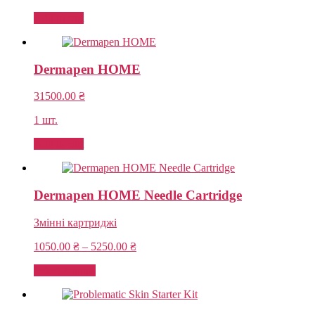
Add to cart
Dermapen HOME
31500.00
₴
1 шт.
Add to cart
Dermapen HOME Needle Cartridge
Змінні картриджі
Price
1050.00
₴
–
5250.00
₴
range:
Select options
1050.00 ₴
through
5250.00 ₴