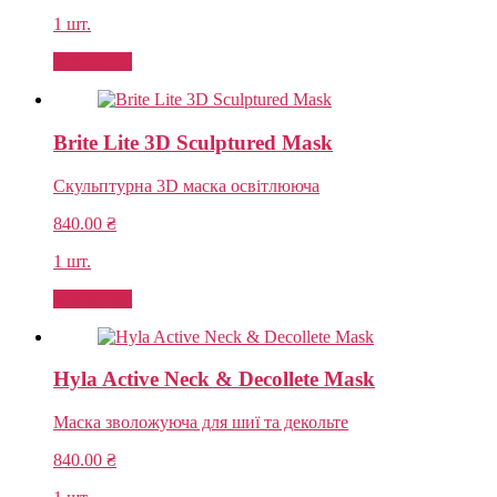
1 шт.
Add to cart
Brite Lite 3D Sculptured Mask
Скульптурна 3D маска освітлююча
840.00
₴
1 шт.
Add to cart
Hyla Active Neck & Decollete Mask
Маска зволожуюча для шиї та декольте
840.00
₴