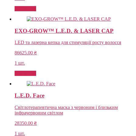
Add to cart
EXO-GROW™ L.E.D. & LASER CAP
LED та лазерна кепка для стимуляції росту волосся
86625.00
₴
1 шт.
Add to cart
L.E.D. Face
Світлотерапевтична маска з червоним і близьким
інфрачервоним світлом
28350.00
₴
1 шт.