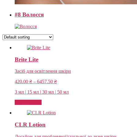
#8 Волосся
Brite Lite
Засіб для освітлення шкіри
Price
420.00
₴
–
6457.50
₴
range:
3 мл | 15 мл | 30 мл | 50 мл
420.00 ₴
through
Select options
6457.50 ₴
CLR Lotion
Лосьйон для проблемної/схильної до акне шкіри