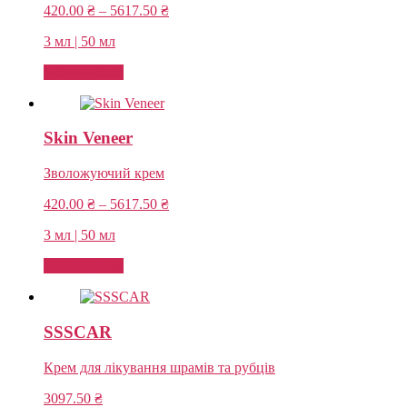
Price
420.00
₴
–
5617.50
₴
range:
3 мл | 50 мл
420.00 ₴
through
Select options
5617.50 ₴
Skin Veneer
Зволожуючий крем
Price
420.00
₴
–
5617.50
₴
range:
3 мл | 50 мл
420.00 ₴
through
Select options
5617.50 ₴
SSSCAR
Крем для лікування шрамів та рубців
3097.50
₴