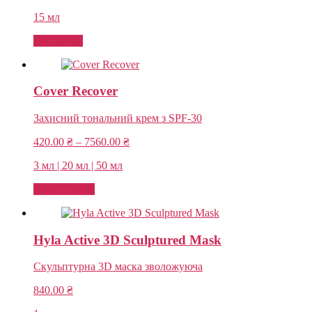
15 мл
Add to cart
Cover Recover
Захисний тональний крем з SPF-30
Price
420.00
₴
–
7560.00
₴
range:
3 мл | 20 мл | 50 мл
420.00 ₴
through
Select options
7560.00 ₴
Hyla Active 3D Sculptured Mask
Скульптурна 3D маска зволожуюча
840.00
₴