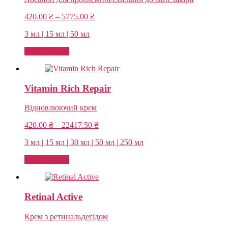
Price
420.00
₴
–
5775.00
₴
range:
3 мл | 15 мл | 50 мл
420.00 ₴
through
Select options
5775.00 ₴
Vitamin Rich Repair
Відновлюючий крем
Price
420.00
₴
–
22417.50
₴
range:
3 мл | 15 мл | 30 мл | 50 мл | 250 мл
420.00 ₴
through
Select options
22417.50 ₴
Retinal Active
Крем з ретинальдегідом