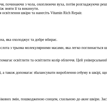
 починаючи з чола, охоплюючи вуха, потім розгладжуючи решт
ж зняти її та викинути.
світлення шкіри та нанесіть Vitamin Rich Repair.
на, яка охолоджує та добре вбирає.
ислота з трьома молекулярними масами, яка легко поглинається
помагає освітлити та освітлити колір обличчя. Цей універсальни
ті, а також допомагає збалансувати вироблення себуму в шкірі, щ
вікових змін, пошкодженою сонцем, схильною до акне шкіри. Засіб 