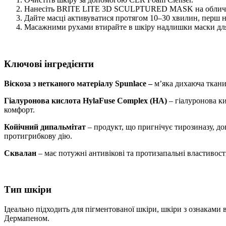
Нанесіть BRITE LITE 3D SCULPTURED MASK на обличчя,
Дайте масці активуватися протягом 10–30 хвилин, перш ні
Масажними рухами втирайте в шкіру надлишки маски для о
Ключові інгредієнти
Віскоза з нетканого матеріалу Spunlace –
м’яка дихаюча ткани
Гіалуронова кислота HylaFuse Complex (HA)
– гіалуронова к
комфорт.
Койічний дипальмітат
– продукт, що пригнічує тирозиназу, до
протигрибкову дію.
Сквалан
– має потужні антивікові та протизапальні властивос
Тип шкіри
Ідеально підходить для пігментованої шкіри, шкіри з ознаками 
Дермапеном.