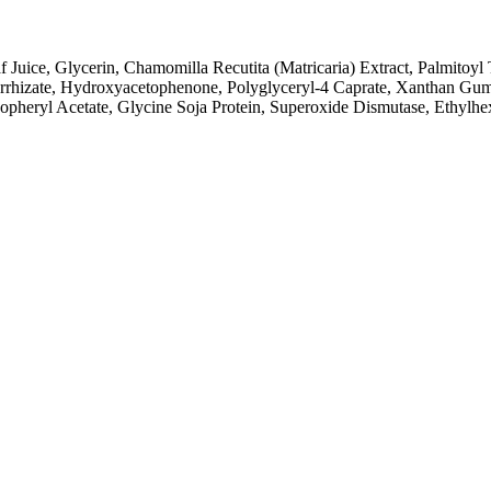
Juice, Glycerin, Chamomilla Recutita (Matricaria) Extract, Palmitoyl 
rrhizate, Hydroxyacetophenone, Polyglyceryl-4 Caprate, Xanthan Gum
opheryl Acetate, Glycine Soja Protein, Superoxide Dismutase, Ethylhe