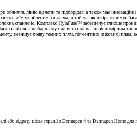
ри обличчя, лінію щелепи та підборіддя, а також має інноваційні 
ючись своїм улюбленим заняттям, в той час як шкіра отримує баг
олокна спанлейс. Комплекс HylaFuse™ забезпечує глибше прони
ска освітлює знебарвлену шкіру та шкіру з нерівномірним тоном
гменту, зменшує появу темних плям, пігментних (вікових) плям,
лі або відразу після терапії з Dermapen 4 та Dermapen Home для