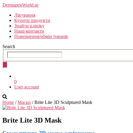
Skip
DermapenWorld.se
to
Лікування
the
Купити продукти
content
Знайти клініку
Наші контакти
Повернення/обмін товарів
Search
0
User account
Home
/
Маски
/ Brite Lite 3D Sculptured Mask
Brite
Lite
3D Mask