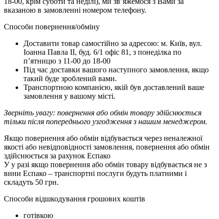
18-00, крім суботи та неділі), ми зв’яжемося з Вами за
вказаною в замовленні номером телефону.
Способи повернення/обміну
Доставити товар самостійно за адресою: м. Київ, вул.
Іоанна Павла ІІ, буд. 6/1 офіс 81, з понеділка по
п’ятницю з 11-00 до 18-00
Під час доставки вашого наступного замовлення, якщо
такий буде зроблений вами.
Транспортною компанією, якій був доставлений ваше
замовлення у вашому місті.
Зверніть увагу: повернення або обмін товару здійснюється
тільки після попереднього узгодження з нашим менеджером.
Якщо повернення або обмін відбувається через неналежної
якості або невідповідності замовлення, повернення або обмін
здійснюється за рахунок Еспако
У у разі якщо повернення або обмін товару відбувається не з
вини Еспако – транспортні послуги будуть платними і
складуть 50 грн.
Способи відшкодування грошових коштів
готівкою