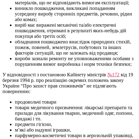
матеріалів, що не відповідають вимогам експлуатації;
виникло пошкодження, викликані попаданням
усередину виробу сторонніх предметів, речовин, рідин
або комах;
виріб має виражені механічні та/або електричні
пошкодження, отримані в результаті яких-небудь дій
покупця або третіх осіб;
обладнання пошкоджено внаслідок природних стихій,
пожеж, повеней, землетрусів, побутових та інших
факторів ситуацій, що не залежать від продавця;
вироби зазнали ремонту не уповноваженими особами з
порушенням вимог виробника і норм техніки безпеки;
У відповідності з постановою Кабінету міністрів
№172
від 19
березня 1994 р. про реалізацію окремих положень закону
України “Про захист прав споживачів” не підлягають
поверненню:
продовольчі товари
товари медичного призначення: лікарські препарати та
прилади для лікування тварин, медичний одяг, попони,
бандажі і тп.
предмети гігієни,
м’які або надувні іграшки,
парфумерно-косметичні товари в аерозольній упаковці,