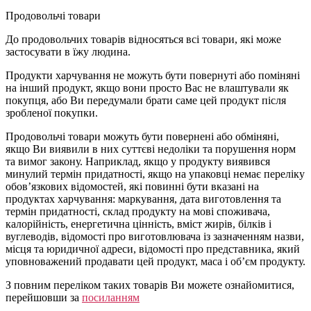
Продовольчі товари
До продовольчих товарів відносяться всі товари, які може
застосувати в їжу людина.
Продукти харчування не можуть бути повернуті або поміняні
на інший продукт, якщо вони просто Вас не влаштували як
покупця, або Ви передумали брати саме цей продукт після
зробленої покупки.
Продовольчі товари можуть бути повернені або обміняні,
якщо Ви виявили в них суттєві недоліки та порушення норм
та вимог закону. Наприклад, якщо у продукту виявився
минулий термін придатності, якщо на упаковці немає переліку
обов’язкових відомостей, які повинні бути вказані на
продуктах харчування: маркування, дата виготовлення та
термін придатності, склад продукту на мові споживача,
калорійність, енергетична цінність, вміст жирів, білків і
вуглеводів, відомості про виготовлювача із зазначенням назви,
місця та юридичної адреси, відомості про представника, який
уповноважений продавати цей продукт, маса і об’єм продукту.
З повним переліком таких товарів Ви можете ознайомитися,
перейшовши за
посиланням