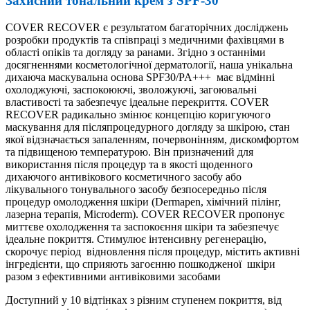
Захисний тональний крем з SPF-30
COVER RECOVER є результатом багаторічних досліджень
розробки продуктів та співпраці з медичними фахівцями в
області опіків та догляду за ранами. Згідно з останніми
досягненнями косметологічної дерматології, наша унікальна
дихаюча маскувальна основа SPF30/PA+++ має відмінні
охолоджуючі, заспокоюючі, зволожуючі, загоювальні
властивості та забезпечує ідеальне перекриття. COVER
RECOVER радикально змінює концепцію коригуючого
маскування для післяпроцедурного догляду за шкірою, стан
якої відзначається запаленням, почервонінням, дискомфортом
та підвищеною температурою. Він призначений для
використання після процедур та в якості щоденного
дихаючого антивікового косметичного засобу або
лікувального тонувального засобу безпосередньо після
процедур омолодження шкіри (Dermapen, хімічний пілінг,
лазерна терапія, Microderm). COVER RECOVER пропонує
миттєве охолодження та заспокоєння шкіри та забезпечує
ідеальне покриття. Стимулює інтенсивну регенерацію,
скорочує період відновлення після процедур, містить активні
інгредієнти, що сприяють загоєнню пошкодженої шкіри
разом з ефективними антивіковими засобами
Доступний у 10 відтінках з різним ступенем покриття, від