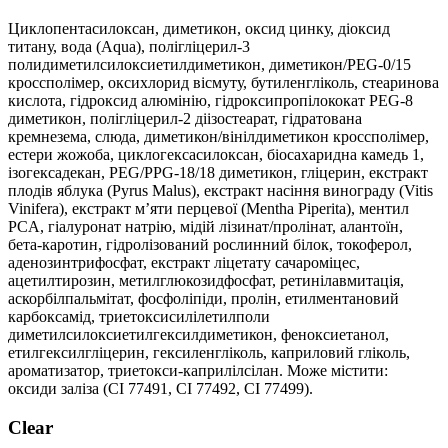
Циклопентасилоксан, диметикон, оксид цинку, діоксид
титану, вода (Aqua), полігліцерил-3
полидиметилсилоксиетилдиметикон, диметикон/PEG-0/15
кроссполімер, оксихлорид вісмуту, бутиленгліколь, стеаринова
кислота, гідроксид алюмінію, гідроксипропілококат PEG-8
диметикон, полігліцерил-2 діізостеарат, гідратована
кремнезема, слюда, диметикон/вінілдиметикон кроссполімер,
естери жожоба, циклогексасилоксан, біосахаридна камедь 1,
ізогексадекан, PEG/PPG-18/18 диметикон, гліцерин, екстракт
плодів яблука (Pyrus Malus), екстракт насіння винограду (Vitis
Vinifera), екстракт м’яти перцевої (Mentha Piperita), ментил
PCA, гіалуронат натрію, мідій лізинат/пролінат, алантоїн,
бета-каротин, гідролізований рослинний білок, токоферол,
аденозинтрифосфат, екстракт ліцетату сачароміцес,
ацетилтирозин, метилглюкозидфосфат, ретинілавмитація,
аскорбілпальмітат, фосфоліпіди, пролін, етилментановий
карбоксамід, триетоксисилілетилполи
диметилсилоксиетилгексилдиметикон, феноксиетанол,
етилгексилгліцерин, гексиленгліколь, каприловий гліколь,
ароматизатор, триетокси-каприлілсілан. Може містити:
оксиди заліза (CI 77491, CI 77492, CI 77499).
Clear