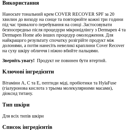
Використання
Наносьте тональний крем COVER RECOVER SPF за 20
хвилин до виходу на сонце та повторюйте кожні три години
під час тривалого перебування на сонці .
Застосовувати
безпосередньо після процедури мікронідлінгу з Dermapen 4
та
Dermapen Home або інших процедур омолодження.
Для
найкращого результату спочатку розігрійте продукт між
долонями, а потім нанесіть невеликі краплини Cover Recover
на суху шкіру обличчя і ніжно вбийте пальцями.
Зверніть увагу!
Продукт не повинен бути втертий.
Ключові інгредієнти
Вітаміни А, С та Е, пептиди міді, пробіотики та HylaFuse
(гіалуронова кислота з трьома молекулярними масами),
діоксид титану.
Тип шкіри
Для всіх типів шкіри
Список інгредієнтів