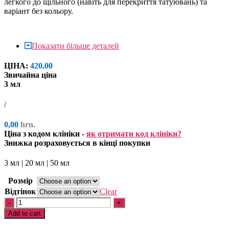
легкого до щільного (навіть для перекриття татуювань) та
варіант без кольору.
Показати більше деталей
ЦІНА:
420,
00
Звичайна ціна
3 мл
/
0,
00
hrn.
Ціна з кодом клініки -
як отримати код клініки?
Знижка розраховується в кінці покупки
3 мл | 20 мл | 50 мл
Розмір
Відтінок
Clear
Cover
Quantity
Recover
Add to cart
quantity