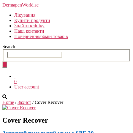
Skip
DermapenWorld.se
to
Лікування
the
Купити продукти
content
Знайти клініку
Наші контакти
Повернення/обмін товарів
Search
0
User account
Home
/
Захист
/ Cover Recover
Cover
Recover