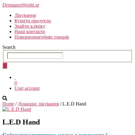
Skip
DermapenWorld.se
to
Лікування
the
Купити продукти
content
Знайти клініку
Наші контакти
Повернення/обмін товарів
Search
0
User account
Home
/
Домашнє лікування
/ L.E.D Hand
L.E.D Hand