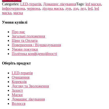
quantity
Categories:
LED-терапія
,
Домашнє лікування
Tags:
led маски
,
інфрочервона
,
червона
,
діодна маска
,
дув
,
лэд
,
лед
,
led
,
led
маска
,
маска
Умови купівлі
Про нас
Загальні положення
Ціни та Оплата
Повернення / Відшкодування
Умови покупки
Політика конфіденційності
Оберіть продукт
LED-терапія
Очищення
Корекція
Догляд та Зволоження
Захист
Маски
Домашнє лікування
Волосся