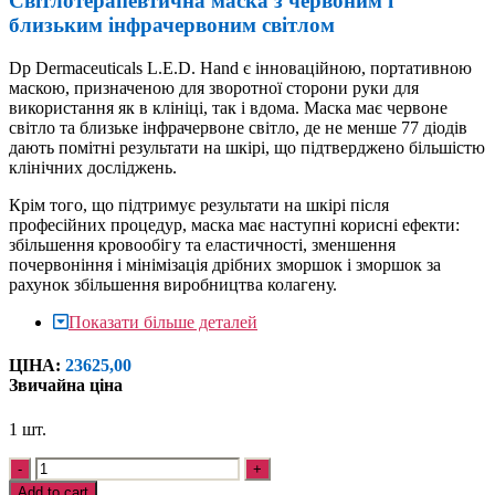
Світлотерапевтична маска з червоним і
близьким інфрачервоним світлом
Dp Dermaceuticals L.E.D. Hand є інноваційною, портативною
маскою, призначеною для зворотної сторони руки для
використання як в клініці, так і вдома. Маска має червоне
світло та близьке інфрачервоне світло, де не менше 77 діодів
дають помітні результати на шкірі, що підтверджено більшістю
клінічних досліджень.
Крім того, що підтримує результати на шкірі після
професійних процедур, маска має наступні корисні ефекти:
збільшення кровообігу та еластичності, зменшення
почервоніння і мінімізація дрібних зморшок і зморшок за
рахунок збільшення виробництва колагену.
Показати більше деталей
ЦІНА:
23625,
00
Звичайна ціна
1 шт.
L.E.D
Quantity
Hand
Add to cart