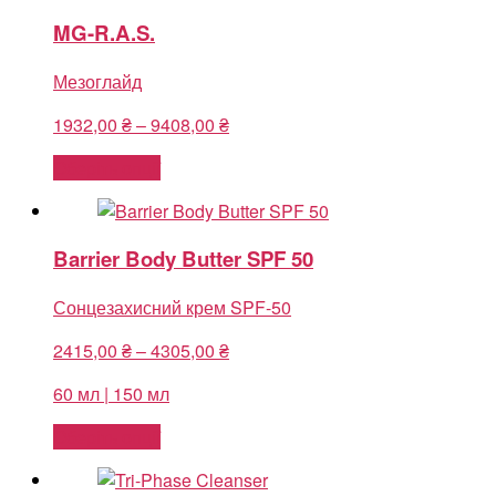
MG-R.A.S.
Мезоглайд
Price
1932,00
₴
–
9408,00
₴
range:
Оберіть опції
1932,00 ₴
through
9408,00 ₴
Barrier Body Butter SPF 50
Сонцезахисний крем SPF-50
Price
2415,00
₴
–
4305,00
₴
range:
60 мл | 150 мл
2415,00 ₴
through
Оберіть опції
4305,00 ₴