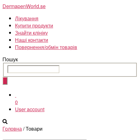
Skip
DermapenWorld.se
to
Лікування
the
Купити продукти
content
Знайти клініку
Наші контакти
Повернення/обмін товарів
Пошук
0
User account
Головна
/ Товари