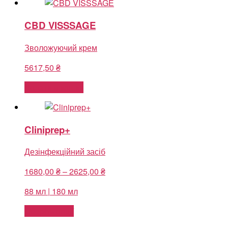
CBD VISSSAGE
Зволожуючий крем
5617,50
₴
Додати в кошик
Cliniprep+
Дезінфекційний засіб
Price
1680,00
₴
–
2625,00
₴
range:
88 мл | 180 мл
1680,00 ₴
through
Оберіть опції
2625,00 ₴