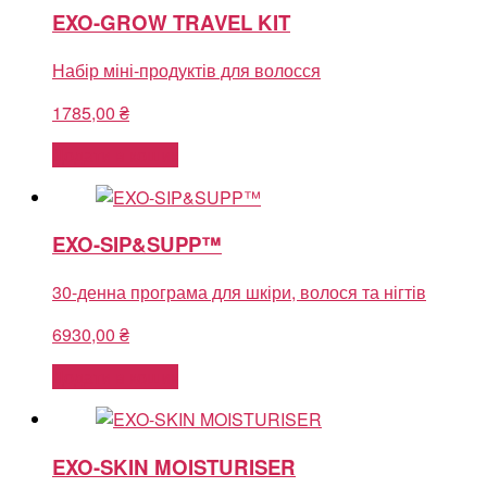
EXO-GROW TRAVEL KIT
Набір міні-продуктів для волосся
1785,00
₴
Додати в кошик
EXO-SIP&SUPP™
30-денна програма для шкіри, волося та нігтів
6930,00
₴
Додати в кошик
EXO-SKIN MOISTURISER