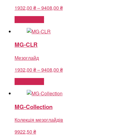
Price
1932,00
₴
–
9408,00
₴
range:
Оберіть опції
1932,00 ₴
through
9408,00 ₴
MG-CLR
Мезоглайд
Price
1932,00
₴
–
9408,00
₴
range:
Оберіть опції
1932,00 ₴
through
9408,00 ₴
MG-Collection
Колекція мезоглайдів
9922,50
₴