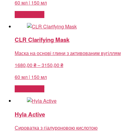
60 мл | 150 мл
1680,00 ₴
through
Оберіть опції
3150,00 ₴
CLR Clarifying Mask
Маска на основі глини з активованим вугіллям
Price
1680,00
₴
–
3150,00
₴
range:
60 мл | 150 мл
1680,00 ₴
through
Оберіть опції
3150,00 ₴
Hyla Active
Сироватка з гіалуроновою кислотою