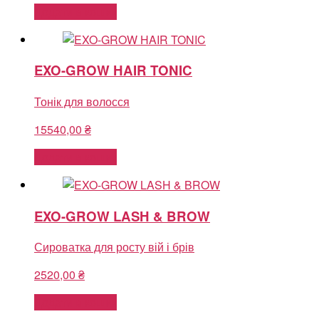
Додати в кошик
EXO-GROW HAIR TONIC
Тонік для волосся
15540,00
₴
Додати в кошик
EXO-GROW LASH & BROW
Сироватка для росту вій і брів
2520,00
₴
Додати в кошик