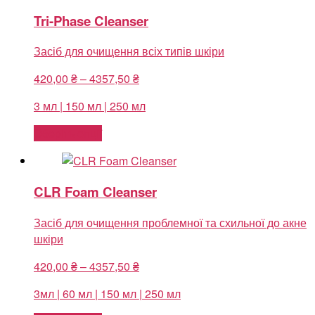
Tri-Phase Cleanser
Засіб для очищення всіх типів шкіри
Price
420,00
₴
–
4357,50
₴
range:
3 мл | 150 мл | 250 мл
420,00 ₴
through
Оберіть опції
4357,50 ₴
CLR Foam Cleanser
Засіб для очищення проблемної та схильної до акне
шкіри
Price
420,00
₴
–
4357,50
₴
range:
3мл | 60 мл | 150 мл | 250 мл
420,00 ₴
through