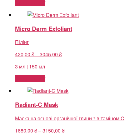
Оберіть опції
4357,50 ₴
Micro Derm Exfoliant
Пілінг
Price
420,00
₴
–
3045,00
₴
range:
3 мл | 150 мл
420,00 ₴
through
Оберіть опції
3045,00 ₴
Radiant-C Mask
Маска на основі органічної глини з вітаміном C
Price
1680,00
₴
–
3150,00
₴
range: