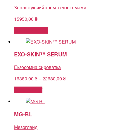
Зволожуючий крем з екзосомами
15950,00
₴
Додати в кошик
EXO-SKIN™ SERUM
Екзосомна сироватка
Price
16380,00
₴
–
22680,00
₴
range:
Оберіть опції
16380,00 ₴
through
22680,00 ₴
MG-BL
Мезоглайд