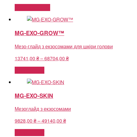
Додати в кошик
MG-EXO-GROW™
Мезо-глайд з екзосомами для шкіри голови
Price
13741,00
₴
–
68704,00
₴
range:
Оберіть опції
13741,00 ₴
through
68704,00 ₴
MG-EXO-SKIN
Мезоглайд з екзосомами
Price
9828,00
₴
–
49140,00
₴
range:
Оберіть опції
9828,00 ₴