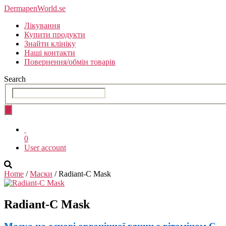
Skip
DermapenWorld.se
to
Лікування
the
Купити продукти
content
Знайти клініку
Наші контакти
Повернення/обмін товарів
Search
0
User account
Home
/
Маски
/ Radiant-C Mask
Radiant-C
Mask