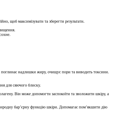
йно, щоб максимізувати та зберегти результати.
чищення.
сохне.
іна поглинає надлишки жиру, очищує пори та виводить токсини.
ння для сяючого блиску.
агену. Він може допомогти заспокоїти та зволожити шкіру, а
риродну бар’єрну функцію шкіри. Допомагає пом’якшити дію