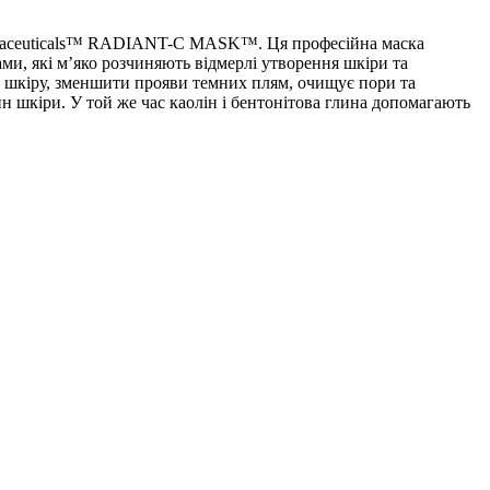
Dermaceuticals™ RADIANT-C MASK™.
Ця професійна маска
и, які м’яко розчиняють відмерлі утворення шкіри та
м шкіру, зменшити прояви темних плям, очищує пори та
н шкіри. У той же час каолін і бентонітова глина допомагають