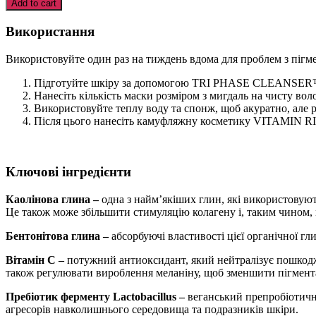
Add to cart
Mask
quantity
Використання
Використовуйте один раз на тиждень вдома для проблем з пігм
Підготуйте шкіру за допомогою TRI PHASE CLEANSER
Нанесіть кількість маски розміром з мигдаль на чисту вол
Використовуйте теплу воду та спонж, щоб акуратно, але 
Після цього нанесіть камуфляжну косметику VITAMI
Ключові інгредієнти
Каолінова глина –
одна з найм’якіших глин, які використовуют
Це також може збільшити стимуляцію колагену і, таким чином,
Бентонітова глина –
абсорбуючі властивості цієї органічної г
Вітамін С –
потужний антиоксидант, який нейтралізує пошкодж
також регулювати вироблення меланіну, щоб зменшити пігмента
Пребіотик ферменту Lactobacillus –
веганський препробіотич
агресорів навколишнього середовища та подразників шкіри.