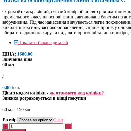
Маска на основі органічної глини з вітаміном C
Отримайте яскравіший, сяючий колір обличчя з рівним тоном
преміального класу на основі глини, активована багатим на ан
забруднення. Під час нанесення відчувається легке поколюван
виводить токсини, заспокоює запалення, сприяє процесу оновлен
вбирати надлишок жиру та видаляти ороговілі залишки шкіри,
Показати більше деталей
ЦІНА:
1680,
00
Звичайна ціна
60 мл
/
0,
00
hrn.
Ціна з кодом клініки -
як отримати код клініки?
Знижка розраховується в кінці покупки
60 мл | 150 мл
Розмір
Clear
Radiant-
Quantity
C