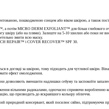
ентованою, пошкодженою сонцем або віком шкірою, а також пості
™, а потім MICRO DERM EXFOLIANT™ для більш глибокого о
огу шкіру (або на плями). Залиште на 5-10 хвилин або поки не ви
ретельно змити всю маску.
N RICH REPAIR™ і COVER RECOVER™ SPF 30.
ься в догляді за шкірою, тому підходить для чутливої ​​шкіри. В
 мати ефект омолодження.
лини дозволяють зменшити надлишки себуму та заспокоїти запале
ення вільними радикалами, одночасно сприяючи виробленню кол
цію, що призводить до яскравішого кольору обличчя.
ний природний консервант, який посилює сяйво, підтримуючи п