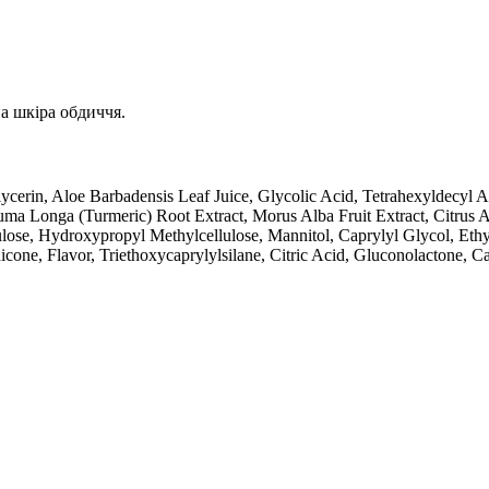
а шкіра обдиччя.
Glycerin, Aloe Barbadensis Leaf Juice, Glycolic Acid, Tetrahexyldecyl
a Longa (Turmeric) Root Extract, Morus Alba Fruit Extract, Citrus A
ulose, Hydroxypropyl Methylcellulose, Mannitol, Caprylyl Glycol, Eth
ne, Flavor, Triethoxycaprylylsilane, Citric Acid, Gluconolactone, C