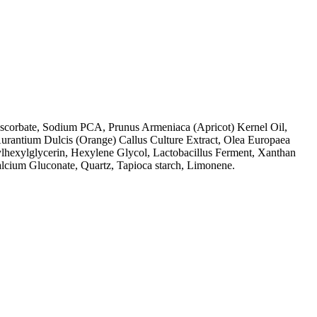
 Ascorbate, Sodium PCA, Prunus Armeniaca (Apricot) Kernel Oil,
urantium Dulcis (Orange) Callus Culture Extract, Olea Europaea
ylhexylglycerin, Hexylene Glycol, Lactobacillus Ferment, Xanthan
alcium Gluconate, Quartz, Tapioca starch, Limonene.