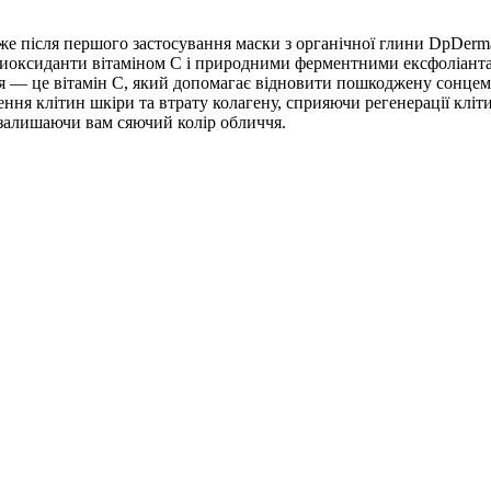
 вже після першого застосування маски з органічної глини Dp
тиоксиданти вітаміном С і природними ферментними ексфоліантам
ня — це вітамін С, який допомагає відновити пошкоджену сонце
ня клітин шкіри та втрату колагену, сприяючи регенерації кліти
 залишаючи вам сяючий колір обличчя.