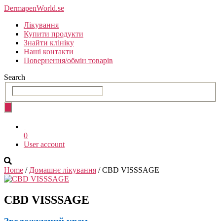
Skip
DermapenWorld.se
to
Лікування
the
Купити продукти
content
Знайти клініку
Наші контакти
Повернення/обмін товарів
Search
0
User account
Home
/
Домашнє лікування
/ CBD VISSSAGE
CBD
VISSSAGE