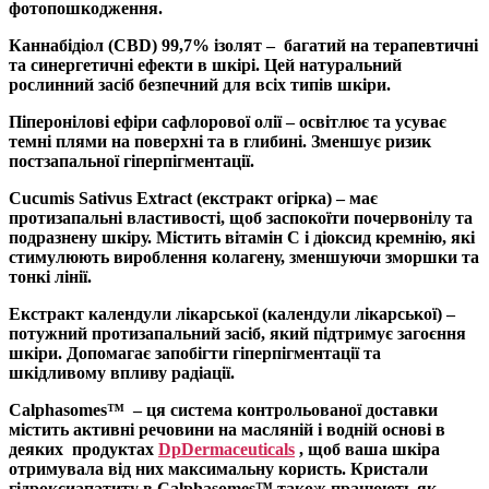
фотопошкодження.
Каннабідіол (CBD) 99,7% ізолят
–
багатий на терапевтичні
та синергетичні ефекти в шкірі. Цей натуральний
рослинний засіб безпечний для всіх типів шкіри.
Піперонілові ефіри сафлорової олії
– о
світлює та усуває
темні плями на поверхні та в глибині. Зменшує ризик
постзапальної гіперпігментації.
Cucumis Sativus Extract (екстракт огірка)
– м
ає
протизапальні властивості, щоб заспокоїти почервонілу та
подразнену шкіру. Містить вітамін С і діоксид кремнію, які
стимулюють вироблення колагену, зменшуючи зморшки та
тонкі лінії.
Екстракт календули лікарської (календули лікарської)
–
п
отужний протизапальний засіб, який підтримує загоєння
шкіри. Допомагає запобігти гіперпігментації та
шкідливому впливу радіації.
Calphasomes™
– ц
я система контрольованої доставки
містить активні речовини на масляній і водній основі в
деяких продуктах
DpDermaceuticals
, щоб ваша шкіра
отримувала від них максимальну користь. Кристали
гідроксиапатиту в Calphasomes™ також працюють як