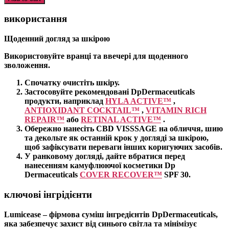
quantity
використання
Щоденний догляд за шкірою
Використовуйте вранці та ввечері для щоденного
зволоження.
Спочатку очистіть шкіру
.
Застосовуйте рекомендовані DpDermaceuticals
продукти, наприклад
HYLA ACTIVE™
,
ANTIOXIDANT COCKTAIL™
,
VITAMIN RICH
REPAIR™
або
RETINAL ACTIVE™
.
Обережно нанесіть CBD VISSSAGE на обличчя, шию
та декольте як останній крок у догляді за шкірою,
щоб зафіксувати переваги інших коригуючих засобів.
У ранковому догляді, дайте вбратися перед
нанесенням камуфлюючої косметики Dp
Dermaceuticals
COVER RECOVER™
SPF 30.
ключові інгрідієнти
Lumicease
– фірмова
суміш інгредієнтів DpDermaceuticals,
яка забезпечує захист від синього світла та мінімізує