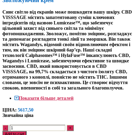
Зволожуючий крем
Синє світло від екранів може пошкодити вашу шкіру.
CBD
VISSSAGE містить запатентовану суміш ключових
інгредієнтів під назвою Lumicease™, що забезпечує
цільовий захист від синього світла та мінімізує
фотопошкодження. Зволожує, помітно зміцнює, розгладжує
та допомагає розгладити тонкі лінії та зморшки. Він також
містить Wagandys, відомий своїм відновлюючим ефектом і
тим, як він зміцнює шкірний бар’єр. Наші складні
технології Calphasomes™ і HylaFuse™ інкапсулюють CBD,
Wagandys і Lumicease, забезпечуючи ефективне та швидке
засвоєння.
CBD, який використовується в CBD
VISSSAGE, на 99,7% складається з чистого ізоляту CBD,
отриманого з коноплі, повністю не містить THC. Іншими
словами, це зовсім не психоактивно. Це створює відчуття
спокою, впевненості в собі та загального благополуччя
.
Показати більше деталей
ЦІНА:
5617,
50
Звичайна ціна
CBD
Quantity
VISSSAGE
Add to cart